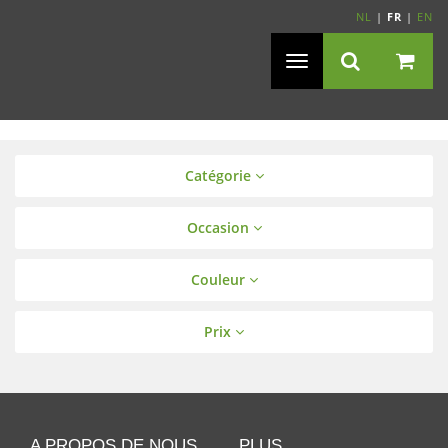
NL
|
FR
|
EN
Navigation
Toggle
Catégorie
Occasion
Couleur
Prix
A PROPOS DE NOUS
PLUS