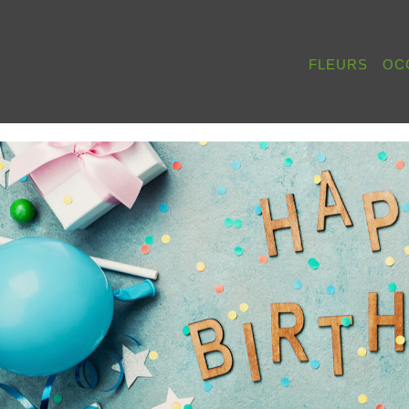
FLEURS
OC
I
ARRANGEMENTS FUNERAIRES
PROMPT RETABLISSEMENT
LE PLAISIR
PRODUITS DE SAISON
FUNERAILLES
AGE
DES FLEURS AVEC DU VIN
FÊTE DES PERES
VERSAIRE DE MARIAGE
PLANTES
FÊTE DES SECRETAIRES