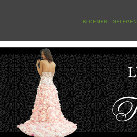
BLOEMEN
GELEGE
WERK
BETERSCHAP
 PLEZIER
OENSPRODUCTEN
UITVAART
MEN MET WIJN
VADERDAG
KSVERJAARDAG
TEN
SECRETARESSEDAG