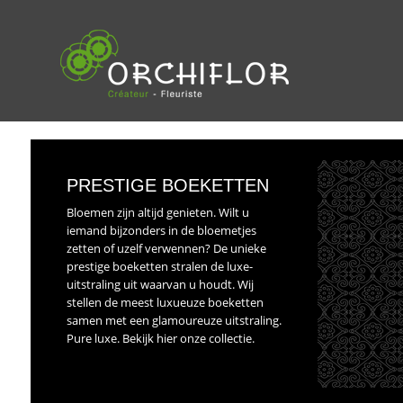
ALLE BLOEMEN
MOEDERDAG
BEDANKT
GRAF
PRESTIGE BOEKETTEN
BOEKETTEN
VERJAARDAG
VOOR HET
SEIZ
PLUKBOEKETTEN
GEBOORTE
HUWELIJK
BLOE
Bloemen zijn altijd genieten. Wilt u
iemand bijzonders in de bloemetjes
BLOEMSTUKKEN
PENSIOEN
HUWELIJ
PLAN
zetten of uzelf verwennen? De unieke
prestige boeketten stralen de luxe-
uitstraling uit waarvan u houdt. Wij
stellen de meest luxueuze boeketten
samen met een glamoureuze uitstraling.
Pure luxe. Bekijk hier onze collectie.