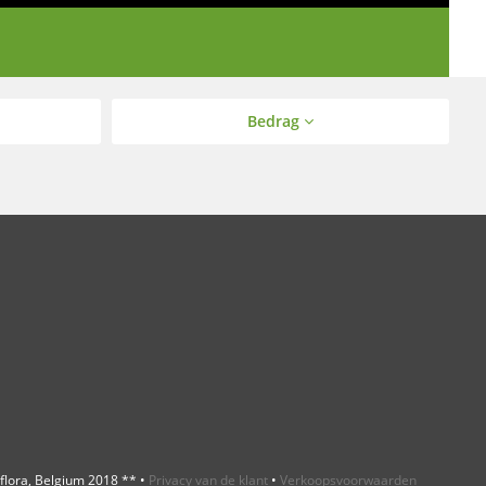
Bedrag
rflora, Belgium 2018 ** •
Privacy van de klant
•
Verkoopsvoorwaarden